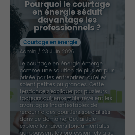
Pourquoi le courtage
en énergie séduit
davantage les
professionnels ?
Courtage en énergie
Admin / 23 Juin 2026
Le courtage en énergie émerge
comme une solution de plus en plus
prisée par les entreprises, qu'elles
soient petites ou grandes. Cette
tendance s'explique par plusieurs
facteurs qui, ensemble, révèlent les
avantages incontestables de
recourir à des courtiers spécialisés
dans ce domaine. Cet article
explore les raisons fondamentales
qui poussent les professionnels à se